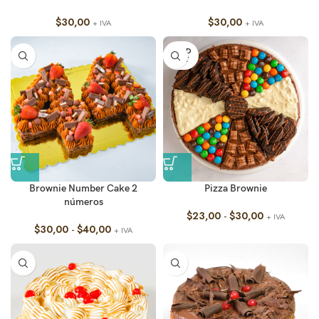
$
30,00
$
30,00
+ IVA
+ IVA
SOLD
OUT
Brownie Number Cake 2
Pizza Brownie
números
$
23,00
-
$
30,00
+ IVA
$
30,00
-
$
40,00
+ IVA