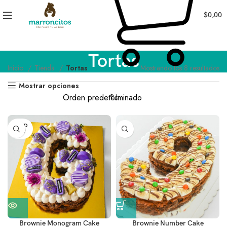
$
0,00
Tortas
Inicio
Tienda
Tortas
Mostrando los 8 resultados
Mostrar opciones
SOLD
OUT
Brownie Monogram Cake
Brownie Number Cake